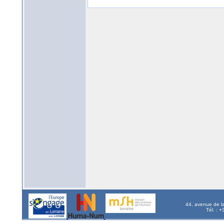
44, avenue de l
Tél. : 