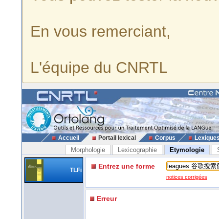
En vous remerciant,
L'équipe du CNRTL
Accueil
Portail lexical
Corpus
Lexique
Morphologie
Lexicographie
Etymologie
Entrez une forme
TLFi
notices corrigées
Erreur