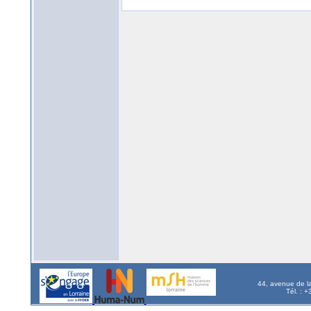
44, avenue de l
Tél. : 