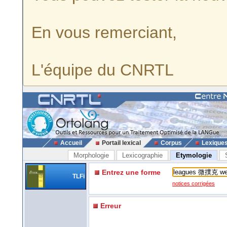
En vous remerciant,
L'équipe du CNRTL
Accueil
Portail lexical
Corpus
Lexique
Morphologie
Lexicographie
Etymologie
Entrez une forme
TLFi
notices corrigées
Erreur