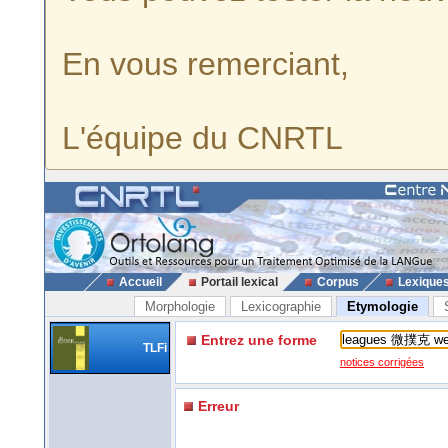
En vous remerciant,
L'équipe du CNRTL
Accueil
Portail lexical
Corpus
Lexique
Morphologie
Lexicographie
Etymologie
Entrez une forme
TLFi
notices corrigées
Erreur