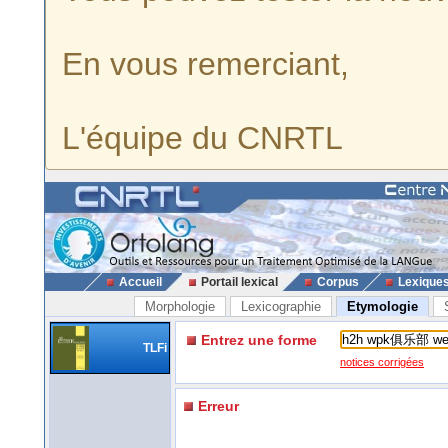
En vous remerciant,
L'équipe du CNRTL
Accueil
Portail lexical
Corpus
Lexique
Morphologie
Lexicographie
Etymologie
Entrez une forme
TLFi
notices corrigées
Erreur