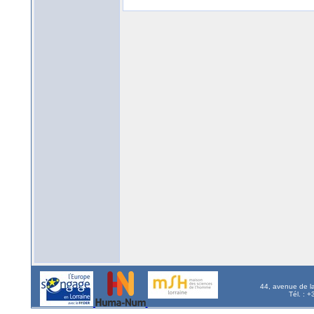
44, avenue de l
Tél. : 