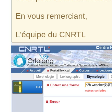
En vous remerciant,
L'équipe du CNRTL
Accueil
Portail lexical
Corpus
Lexique
Morphologie
Lexicographie
Etymologie
Entrez une forme
TLFi
notices corrigées
Erreur