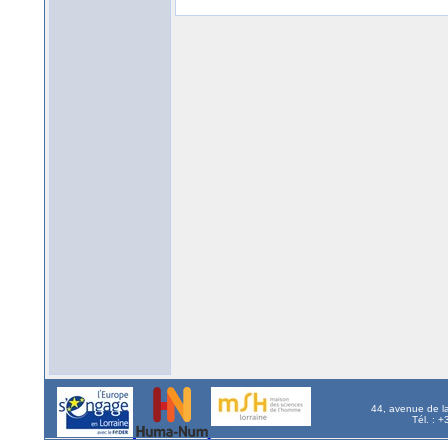
44, avenue de l
Tél. : 