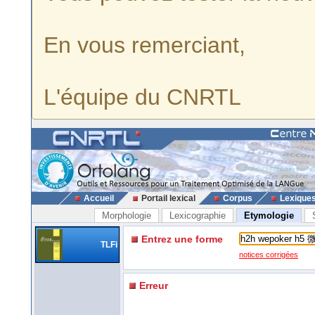
En vous remerciant,
L'équipe du CNRTL
Accueil
Portail lexical
Corpus
Lexique
Morphologie
Lexicographie
Etymologie
Entrez une forme
TLFi
notices corrigées
Erreur