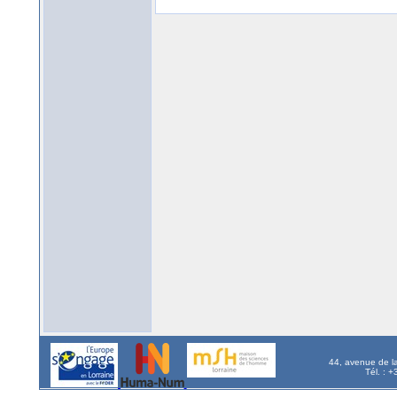
44, avenue de l
Tél. : 