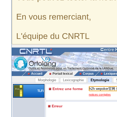
En vous remerciant,
L'équipe du CNRTL
Accueil
Portail lexical
Corpus
Lexique
Morphologie
Lexicographie
Etymologie
Entrez une forme
TLFi
notices corrigées
Erreur