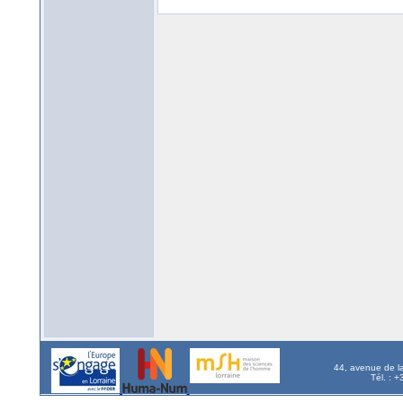
44, avenue de l
Tél. : 