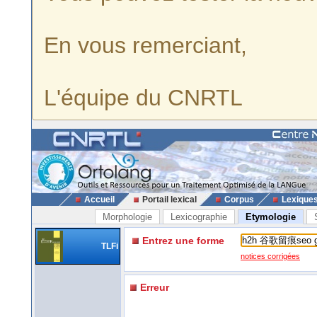
En vous remerciant,
L'équipe du CNRTL
Accueil
Portail lexical
Corpus
Lexique
Morphologie
Lexicographie
Etymologie
Entrez une forme
TLFi
notices corrigées
Erreur