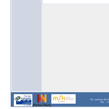
44, avenue de l
Tél. : 