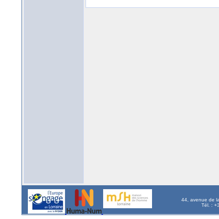
44, avenue de l
Tél. : 