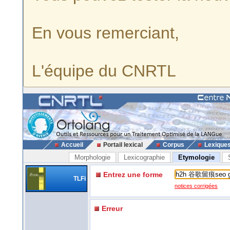
En vous remerciant,
L'équipe du CNRTL
Accueil
Portail lexical
Corpus
Lexique
Morphologie
Lexicographie
Etymologie
Entrez une forme
TLFi
notices corrigées
Erreur