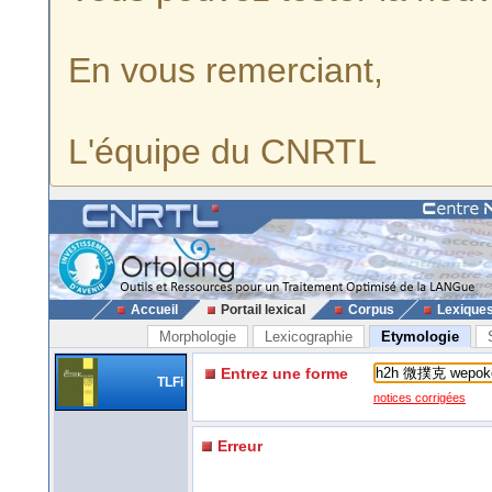
En vous remerciant,
L'équipe du CNRTL
Accueil
Portail lexical
Corpus
Lexique
Morphologie
Lexicographie
Etymologie
Entrez une forme
TLFi
notices corrigées
Erreur