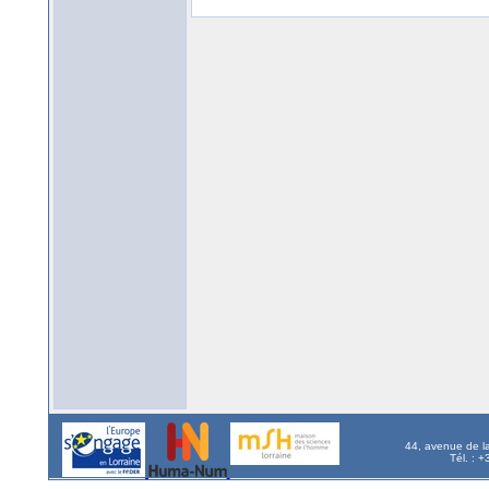
44, avenue de l
Tél. : 