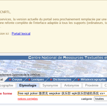
u CNRTL,
services, la version actuelle du portail sera prochainement remplacée par un
 une refonte complète de l'interface adaptée à tous les supports (ordinateurs, t
.
ion ici :
Portail lexical
cal
Corpus
Lexiques
Dictionnaires
Métalexicographie
cographie
Etymologie
Synonymie
Antonymie
Proxémie
C
ne forme
notices corrigées
catégorie :