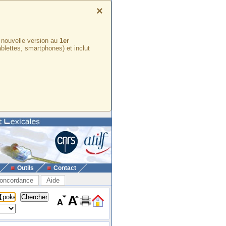
×
e nouvelle version au
1er
ablettes, smartphones) et inclut
Outils
Contact
oncordance
Aide