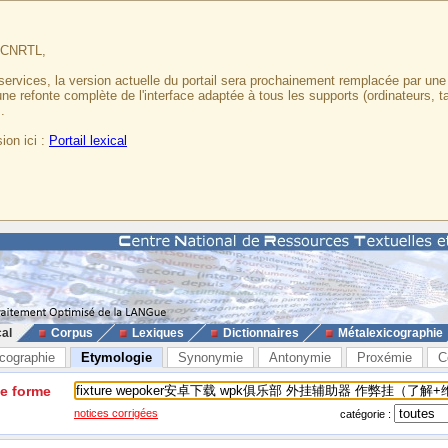
u CNRTL,
services, la version actuelle du portail sera prochainement remplacée par un
 une refonte complète de l'interface adaptée à tous les supports (ordinateurs, t
.
ion ici :
Portail lexical
cal
Corpus
Lexiques
Dictionnaires
Métalexicographie
cographie
Etymologie
Synonymie
Antonymie
Proxémie
C
ne forme
notices corrigées
catégorie :