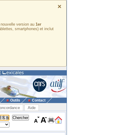
×
e nouvelle version au
1er
ablettes, smartphones) et inclut
Outils
Contact
oncordance
Aide