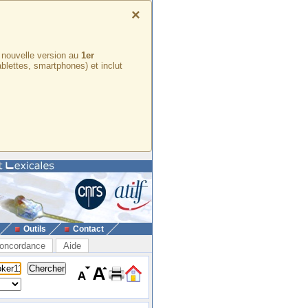
×
e nouvelle version au
1er
ablettes, smartphones) et inclut
Outils
Contact
oncordance
Aide