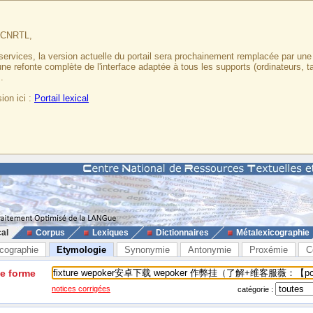
u CNRTL,
services, la version actuelle du portail sera prochainement remplacée par un
 une refonte complète de l'interface adaptée à tous les supports (ordinateurs, t
.
ion ici :
Portail lexical
cal
Corpus
Lexiques
Dictionnaires
Métalexicographie
cographie
Etymologie
Synonymie
Antonymie
Proxémie
C
ne forme
notices corrigées
catégorie :