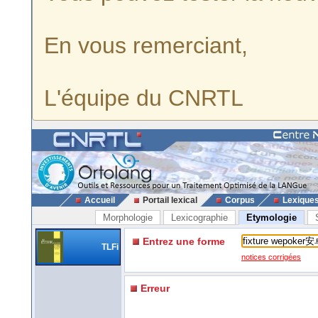
En vous remerciant,
L'équipe du CNRTL
Accueil
Portail lexical
Corpus
Lexique
Morphologie
Lexicographie
Etymologie
Entrez une forme
TLFi
notices corrigées
Erreur