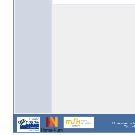
44, avenue de l
Tél. : 