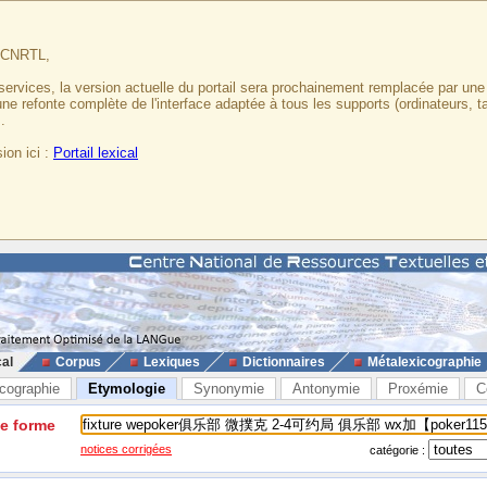
u CNRTL,
services, la version actuelle du portail sera prochainement remplacée par un
 une refonte complète de l'interface adaptée à tous les supports (ordinateurs, t
.
ion ici :
Portail lexical
cal
Corpus
Lexiques
Dictionnaires
Métalexicographie
cographie
Etymologie
Synonymie
Antonymie
Proxémie
C
ne forme
notices corrigées
catégorie :