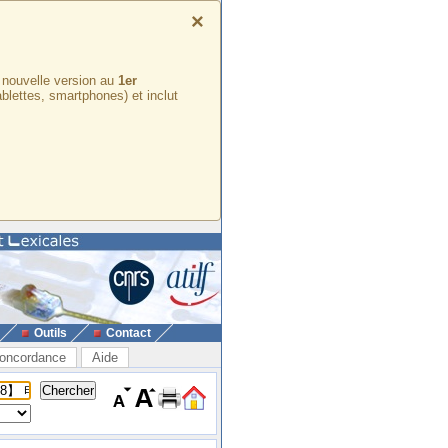
×
e nouvelle version au
1er
ablettes, smartphones) et inclut
Outils
Contact
oncordance
Aide