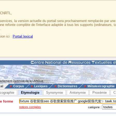
u CNRTL,
services, la version actuelle du portail sera prochainement remplacée par un
 une refonte complète de l'interface adaptée à tous les supports (ordinateurs, t
.
ion ici :
Portail lexical
cal
Corpus
Lexiques
Dictionnaires
Métalexicographie
cographie
Etymologie
Synonymie
Antonymie
Proxémie
C
ne forme
notices corrigées
catégorie :