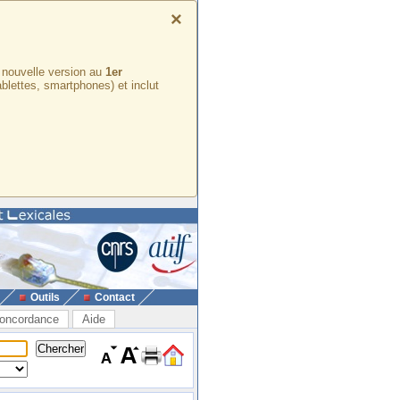
×
e nouvelle version au
1er
ablettes, smartphones) et inclut
Outils
Contact
oncordance
Aide