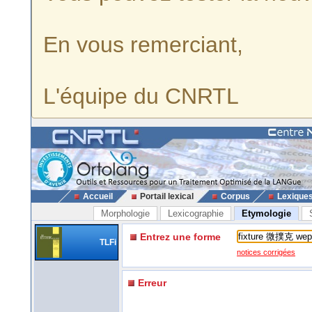
En vous remerciant,
L'équipe du CNRTL
Accueil
Portail lexical
Corpus
Lexique
Morphologie
Lexicographie
Etymologie
Entrez une forme
TLFi
notices corrigées
Erreur