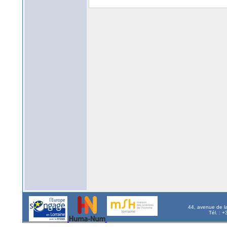
44, avenue de l
Tél. : 