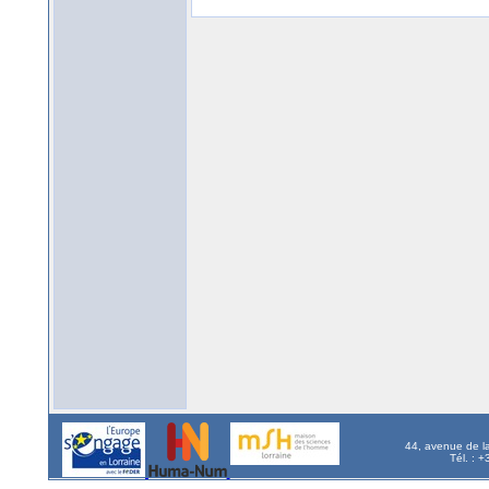
44, avenue de l
Tél. : 