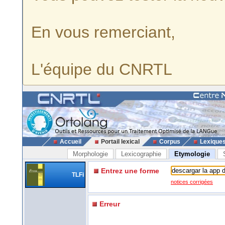
En vous remerciant,
L'équipe du CNRTL
Accueil
Portail lexical
Corpus
Lexique
Morphologie
Lexicographie
Etymologie
Entrez une forme
TLFi
notices corrigées
Erreur