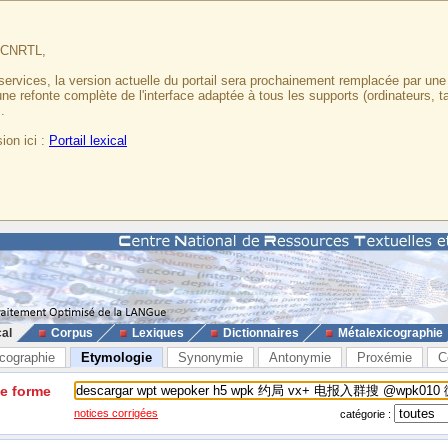
u CNRTL,
services, la version actuelle du portail sera prochainement remplacée par un
 une refonte complète de l'interface adaptée à tous les supports (ordinateurs, t
.
ion ici :
Portail lexical
cal
Corpus
Lexiques
Dictionnaires
Métalexicographie
cographie
Etymologie
Synonymie
Antonymie
Proxémie
C
ne forme
notices corrigées
catégorie :