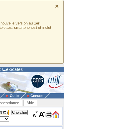
×
e nouvelle version au
1er
ablettes, smartphones) et inclut
Outils
Contact
oncordance
Aide