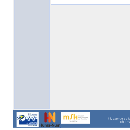
44, avenue de l
Tél. : 