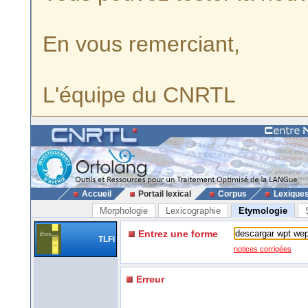
En vous remerciant,
L'équipe du CNRTL
Accueil
Portail lexical
Corpus
Lexique
Morphologie
Lexicographie
Etymologie
Entrez une forme
TLFi
notices corrigées
Erreur