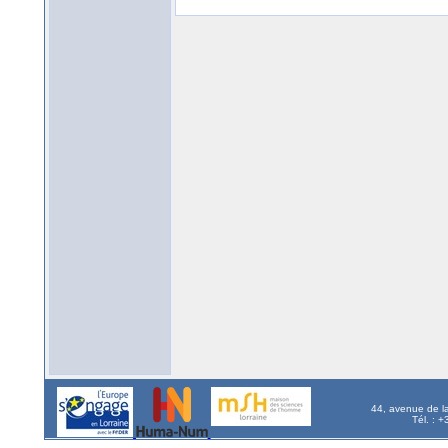
44, avenue de l
Tél. : 