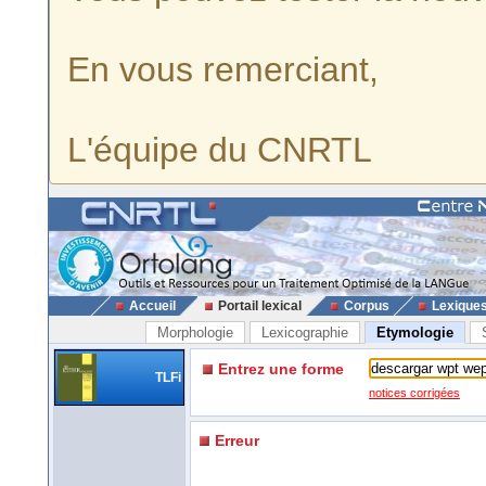
En vous remerciant,
L'équipe du CNRTL
Accueil
Portail lexical
Corpus
Lexique
Morphologie
Lexicographie
Etymologie
Entrez une forme
TLFi
notices corrigées
Erreur