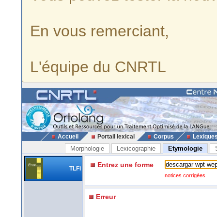
En vous remerciant,
L'équipe du CNRTL
Accueil
Portail lexical
Corpus
Lexique
Morphologie
Lexicographie
Etymologie
Entrez une forme
TLFi
notices corrigées
Erreur