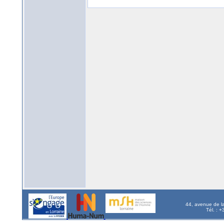
44, avenue de l
Tél. : 