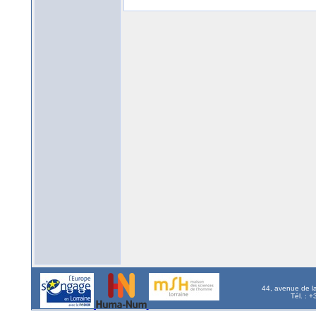
44, avenue de l
Tél. : 