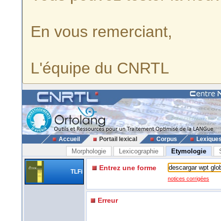
En vous remerciant,
L'équipe du CNRTL
Accueil
Portail lexical
Corpus
Lexique
Morphologie
Lexicographie
Etymologie
Entrez une forme
TLFi
notices corrigées
Erreur