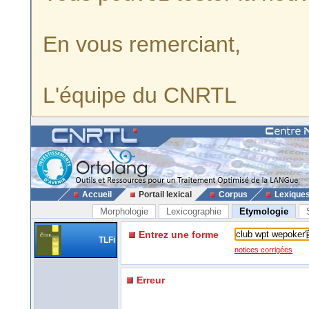
En vous remerciant,
L'équipe du CNRTL
Accueil
Portail lexical
Corpus
Lexique
Morphologie
Lexicographie
Etymologie
Entrez une forme
TLFi
notices corrigées
Erreur