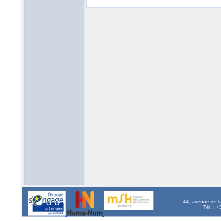
44, avenue de l
Tél. : 