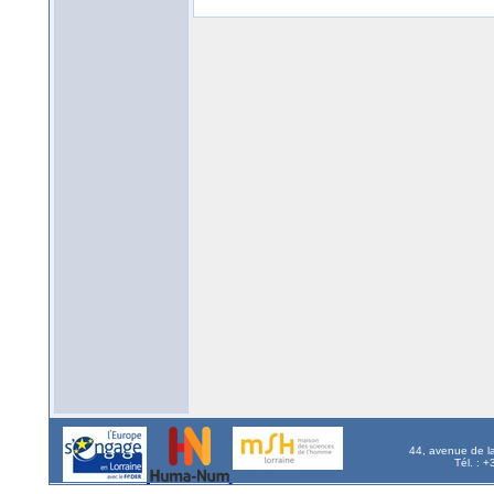
44, avenue de l
Tél. : 