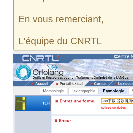
En vous remerciant,
L'équipe du CNRTL
Accueil
Portail lexical
Corpus
Lexique
Morphologie
Lexicographie
Etymologie
Entrez une forme
TLFi
notices corrigées
Erreur