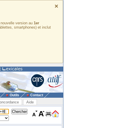
×
e nouvelle version au
1er
ablettes, smartphones) et inclut
Outils
Contact
oncordance
Aide