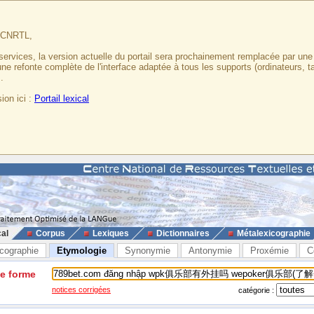
u CNRTL,
services, la version actuelle du portail sera prochainement remplacée par un
 une refonte complète de l'interface adaptée à tous les supports (ordinateurs, t
.
ion ici :
Portail lexical
cal
Corpus
Lexiques
Dictionnaires
Métalexicographie
cographie
Etymologie
Synonymie
Antonymie
Proxémie
C
ne forme
notices corrigées
catégorie :