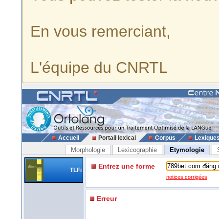
En vous remerciant,
L'équipe du CNRTL
Accueil
Portail lexical
Corpus
Lexique
Morphologie
Lexicographie
Etymologie
Entrez une forme
TLFi
notices corrigées
Erreur