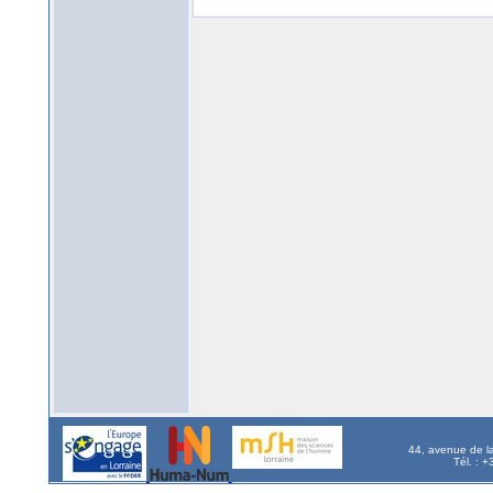
44, avenue de l
Tél. : 