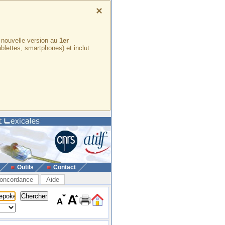
×
e nouvelle version au
1er
ablettes, smartphones) et inclut
Outils
Contact
oncordance
Aide