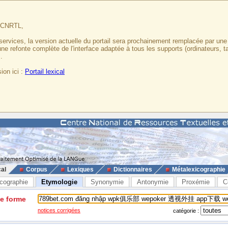
u CNRTL,
services, la version actuelle du portail sera prochainement remplacée par un
 une refonte complète de l'interface adaptée à tous les supports (ordinateurs, t
.
ion ici :
Portail lexical
cal
Corpus
Lexiques
Dictionnaires
Métalexicographie
cographie
Etymologie
Synonymie
Antonymie
Proxémie
C
ne forme
notices corrigées
catégorie :