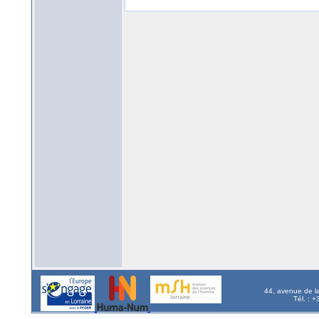
44, avenue de l
Tél. : 