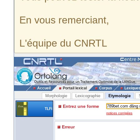
En vous remerciant,
L'équipe du CNRTL
Accueil
Portail lexical
Corpus
Lexique
Morphologie
Lexicographie
Etymologie
Entrez une forme
TLFi
notices corrigées
Erreur