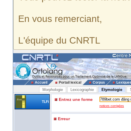
En vous remerciant,
L'équipe du CNRTL
Accueil
Portail lexical
Corpus
Lexique
Morphologie
Lexicographie
Etymologie
Entrez une forme
TLFi
notices corrigées
Erreur