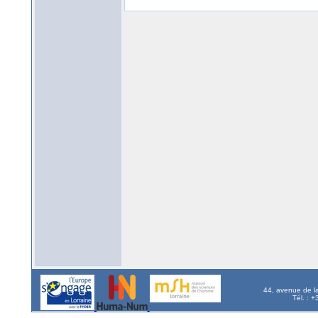
44, avenue de l
Tél. : 