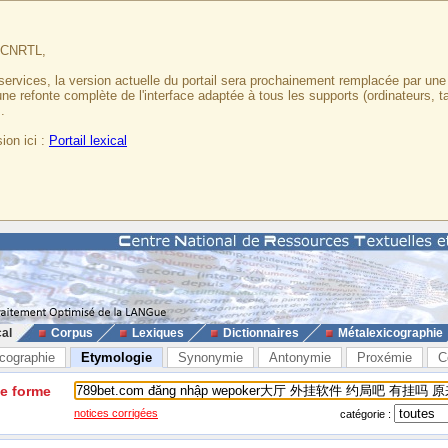
u CNRTL,
services, la version actuelle du portail sera prochainement remplacée par un
 une refonte complète de l'interface adaptée à tous les supports (ordinateurs, t
.
ion ici :
Portail lexical
cal
Corpus
Lexiques
Dictionnaires
Métalexicographie
cographie
Etymologie
Synonymie
Antonymie
Proxémie
C
ne forme
notices corrigées
catégorie :