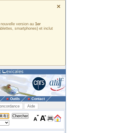
×
e nouvelle version au
1er
ablettes, smartphones) et inclut
Outils
Contact
oncordance
Aide