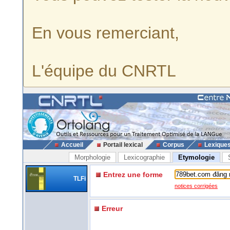
En vous remerciant,
L'équipe du CNRTL
Accueil
Portail lexical
Corpus
Lexique
Morphologie
Lexicographie
Etymologie
Entrez une forme
TLFi
notices corrigées
Erreur