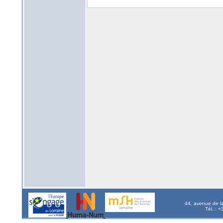
44, avenue de l
Tél. : 