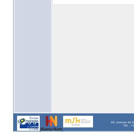
44, avenue de l
Tél. : 