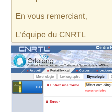
En vous remerciant,
L'équipe du CNRTL
Accueil
Portail lexical
Corpus
Lexique
Morphologie
Lexicographie
Etymologie
Entrez une forme
TLFi
notices corrigées
Erreur