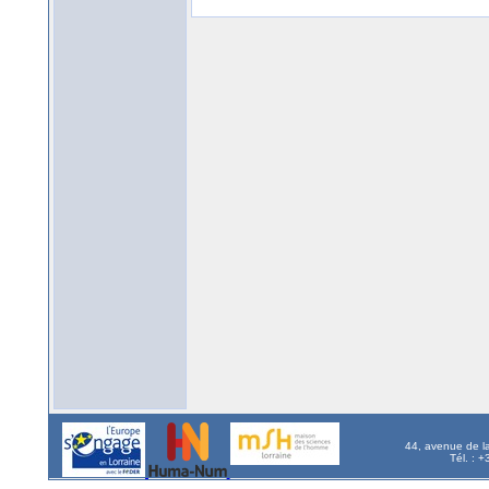
44, avenue de l
Tél. : 