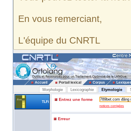
En vous remerciant,
L'équipe du CNRTL
Accueil
Portail lexical
Corpus
Lexique
Morphologie
Lexicographie
Etymologie
Entrez une forme
TLFi
notices corrigées
Erreur