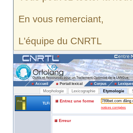
En vous remerciant,
L'équipe du CNRTL
Accueil
Portail lexical
Corpus
Lexique
Morphologie
Lexicographie
Etymologie
Entrez une forme
TLFi
notices corrigées
Erreur