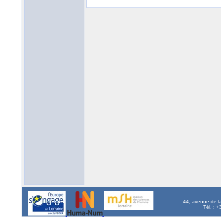
44, avenue de l
Tél. : 