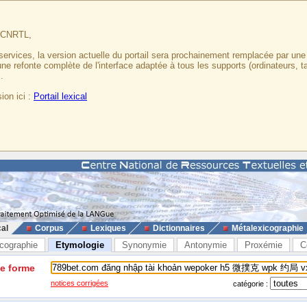
u CNRTL,
services, la version actuelle du portail sera prochainement remplacée par un
 une refonte complète de l'interface adaptée à tous les supports (ordinateurs, t
.
ion ici :
Portail lexical
cal
Corpus
Lexiques
Dictionnaires
Métalexicographie
cographie
Etymologie
Synonymie
Antonymie
Proxémie
C
ne forme
notices corrigées
catégorie :