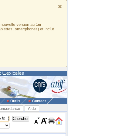
×
e nouvelle version au
1er
ablettes, smartphones) et inclut
Outils
Contact
oncordance
Aide