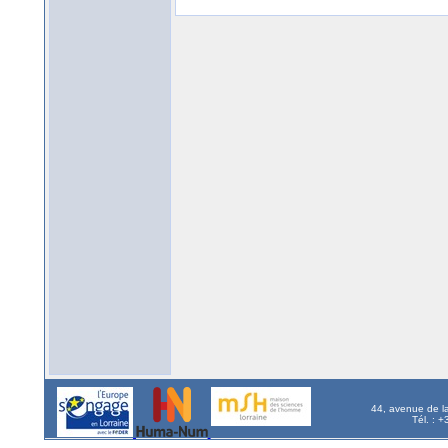
44, avenue de l
Tél. : 