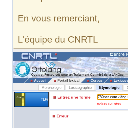
En vous remerciant,
L'équipe du CNRTL
Accueil
Portail lexical
Corpus
Lexique
Morphologie
Lexicographie
Etymologie
Entrez une forme
TLFi
notices corrigées
Erreur