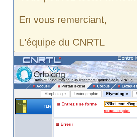
En vous remerciant,
L'équipe du CNRTL
Accueil
Portail lexical
Corpus
Lexique
Morphologie
Lexicographie
Etymologie
Entrez une forme
TLFi
notices corrigées
Erreur