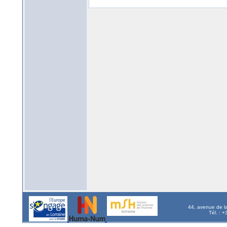
44, avenue de l
Tél. : 