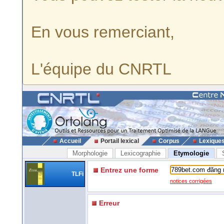
En vous remerciant,
L'équipe du CNRTL
Accueil
Portail lexical
Corpus
Lexique
Morphologie
Lexicographie
Etymologie
Entrez une forme
TLFi
notices corrigées
Erreur