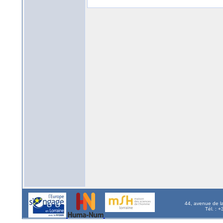
44, avenue de l
Tél. : 