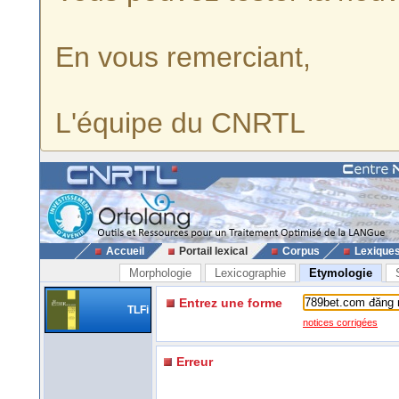
En vous remerciant,
L'équipe du CNRTL
Accueil
Portail lexical
Corpus
Lexique
Morphologie
Lexicographie
Etymologie
Entrez une forme
TLFi
notices corrigées
Erreur