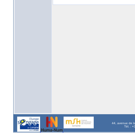
44, avenue de l
Tél. : 