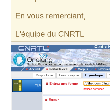
En vous remerciant,
L'équipe du CNRTL
Accueil
Portail lexical
Corpus
Lexique
Morphologie
Lexicographie
Etymologie
Entrez une forme
TLFi
notices corrigées
Erreur