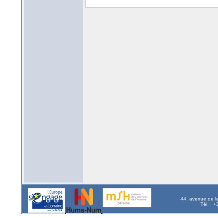
44, avenue de l
Tél. : 