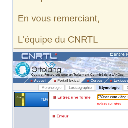
En vous remerciant,
L'équipe du CNRTL
Accueil
Portail lexical
Corpus
Lexique
Morphologie
Lexicographie
Etymologie
Entrez une forme
TLFi
notices corrigées
Erreur