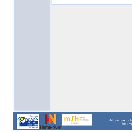
44, avenue de l
Tél. : 