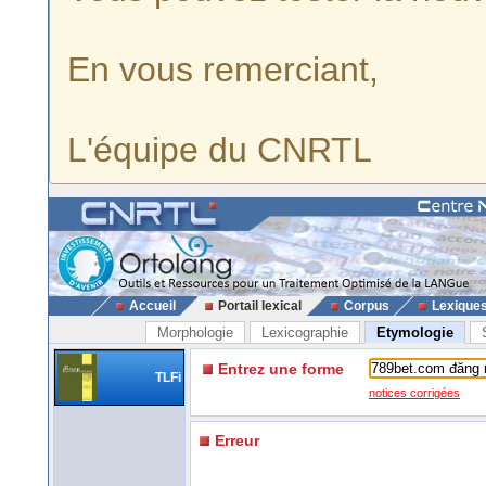
En vous remerciant,
L'équipe du CNRTL
Accueil
Portail lexical
Corpus
Lexique
Morphologie
Lexicographie
Etymologie
Entrez une forme
TLFi
notices corrigées
Erreur