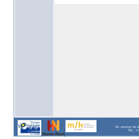
44, avenue de l
Tél. : 