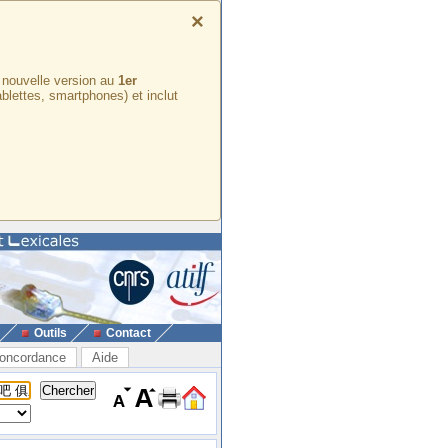
×
e nouvelle version au
1er
ablettes, smartphones) et inclut
Outils
Contact
oncordance
Aide