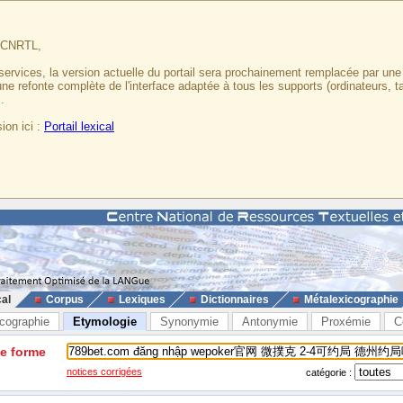
u CNRTL,
services, la version actuelle du portail sera prochainement remplacée par un
 une refonte complète de l'interface adaptée à tous les supports (ordinateurs, t
.
ion ici :
Portail lexical
cal
Corpus
Lexiques
Dictionnaires
Métalexicographie
cographie
Etymologie
Synonymie
Antonymie
Proxémie
C
ne forme
notices corrigées
catégorie :