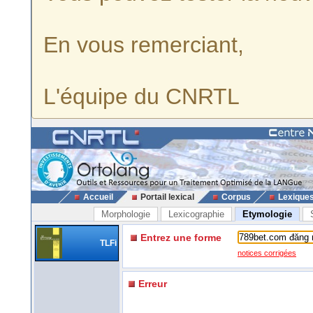
En vous remerciant,
L'équipe du CNRTL
Accueil
Portail lexical
Corpus
Lexique
Morphologie
Lexicographie
Etymologie
Entrez une forme
TLFi
notices corrigées
Erreur