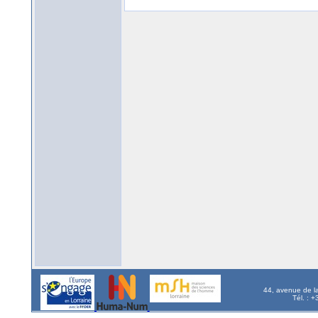
44, avenue de l
Tél. : 