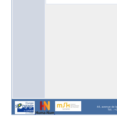
44, avenue de l
Tél. : 