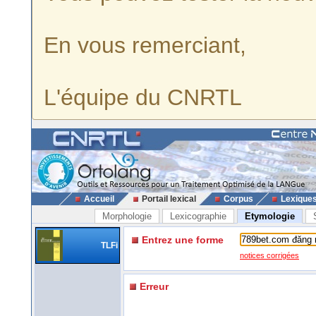
En vous remerciant,
L'équipe du CNRTL
Accueil
Portail lexical
Corpus
Lexique
Morphologie
Lexicographie
Etymologie
Entrez une forme
TLFi
notices corrigées
Erreur