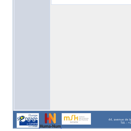
44, avenue de l
Tél. : 