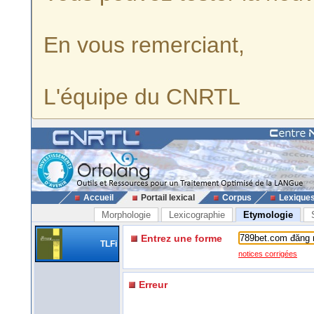
En vous remerciant,
L'équipe du CNRTL
Accueil
Portail lexical
Corpus
Lexique
Morphologie
Lexicographie
Etymologie
Entrez une forme
TLFi
notices corrigées
Erreur