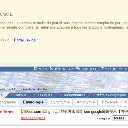
u CNRTL,
services, la version actuelle du portail sera prochainement remplacée par un
 une refonte complète de l'interface adaptée à tous les supports (ordinateurs, t
.
ion ici :
Portail lexical
cal
Corpus
Lexiques
Dictionnaires
Métalexicographie
cographie
Etymologie
Synonymie
Antonymie
Proxémie
C
ne forme
notices corrigées
catégorie :