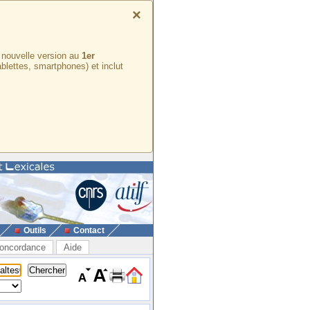
×
e nouvelle version au
1er
ablettes, smartphones) et inclut
Outils
Contact
oncordance
Aide