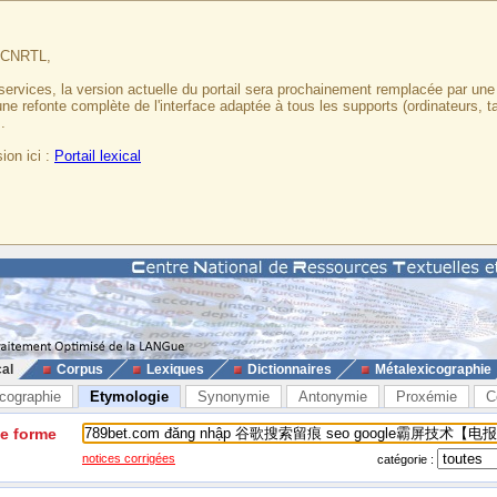
u CNRTL,
services, la version actuelle du portail sera prochainement remplacée par un
 une refonte complète de l'interface adaptée à tous les supports (ordinateurs, t
.
ion ici :
Portail lexical
cal
Corpus
Lexiques
Dictionnaires
Métalexicographie
cographie
Etymologie
Synonymie
Antonymie
Proxémie
C
ne forme
notices corrigées
catégorie :