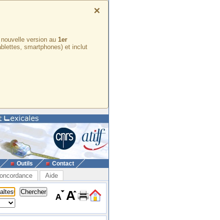
×
e nouvelle version au
1er
ablettes, smartphones) et inclut
Outils
Contact
oncordance
Aide