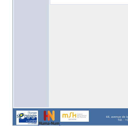
44, avenue de l
Tél. : 